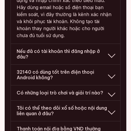
dụng và nhập chính xác theo biểu mẫu.
Hãy dùng email hoặc số điện thoại bạn
kiểm soát, vì đây thường là kênh xác nhận
và khôi phục tài khoản. Không tạo tài
khoản thay người khác hoặc cho người
chưa đủ tuổi sử dụng.
Nếu đã có tài khoản thì đăng nhập ở
đâu?
32140 có dùng tốt trên điện thoại
Android không?
Có những loại trò chơi và giải trí nào?
Tôi có thể theo dõi xổ số hoặc nội dung
liên quan ở đâu?
Thanh toán nội địa bằng VND thường